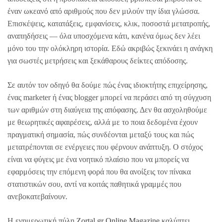
έναν ωκεανό από αριθμούς που δεν μιλούν την ίδια γλώσσα.
Επισκέψεις, κατατάξεις, εμφανίσεις, κλικ, ποσοστά μετατροπής,
αναπηδήσεις — όλα υποσχόμενα κάτι, κανένα όμως δεν λέει
μόνο του την ολόκληρη ιστορία. Εδώ ακριβώς ξεκινάει η ανάγκη
για σωστές μετρήσεις και ξεκάθαρους δείκτες απόδοσης.
Σε αυτόν τον οδηγό θα δούμε πώς ένας ιδιοκτήτης επιχείρησης,
ένας marketer ή ένας blogger μπορεί να περάσει από τη σύγχυση
των αριθμών στη διαύγεια της απόφασης. Δεν θα ασχοληθούμε
με θεωρητικές αφαιρέσεις, αλλά με το ποια δεδομένα έχουν
πραγματική σημασία, πώς συνδέονται μεταξύ τους και πώς
μετατρέπονται σε ενέργειες που φέρνουν ανάπτυξη. Ο στόχος
είναι να φύγεις με ένα νοητικό πλαίσιο που να μπορείς να
εφαρμόσεις την επόμενη φορά που θα ανοίξεις τον πίνακα
στατιστικών σου, αντί να κοιτάς παθητικά γραμμές που
ανεβοκατεβαίνουν.
Η ενημερωτική πύλη
Zortal.gr Online Magazine
καλύπτει