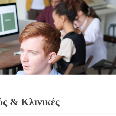
ύς & Κλινικές