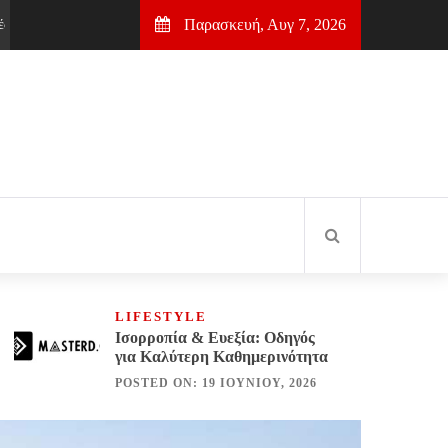
Παρασκευή, Αυγ 7, 2026
 πρώτη θέση στη Google
2 μήνες Ago
Σύρος: Ερμούπολη & Ταξιδι
LIFESTYLE
Ισορροπία & Ευεξία: Οδηγός
για Καλύτερη Καθημερινότητα
POSTED ON: 19 ΙΟΥΝΊΟΥ, 2026