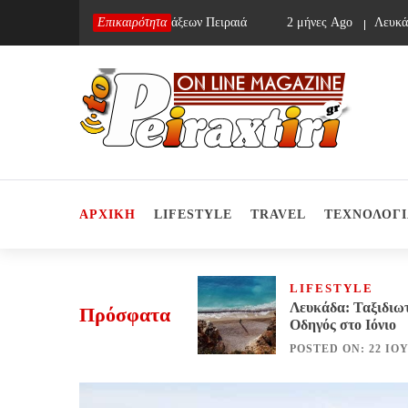
Skip
α Ago
Συνεργείο Αποφράξεων Πειραιά
Επικαιρότητα
2 μήνες Ago
Λευκάδα: Τα
to
content
Το Πειραχτήρι
On Line Magazine
ΑΡΧΙΚΗ
LIFESTYLE
TRAVEL
ΤΕΧΝΟΛΟΓΙ
LIFESTYLE
Λευκάδα: Ταξιδιω
Πρόσφατα
Οδηγός στο Ιόνιο
POSTED ON: 22 ΙΟΥ