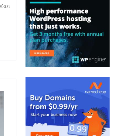
εύσει