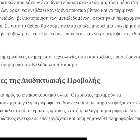
ρακτικών που κάνουν ένα βίντεο εύκολα ανακαλύψιμο, τόσο μέσα στο
εν αρκεί να ανεβάσει κανείς ένα ποιοτικό βίντεο και να περιμένει
ειδιών, βελτιστοποίηση των μεταδεδομένων, στρατηγική περιεχομέν
η. Σε αυτό το άρθρο θα δούμε αναλυτικά πώς μπορεί μια επιχείρηση 
την προβολή της, να φέρει νέους επισκέπτες και να μετατρέψει το ενδι
ημερινά νέα, ενημέρωση, τεχνολογία, σπίτι και ταξίδια, προσφέροντα
οφόρηση από την Ελλάδα και τον κόσμο.
όνες της Διαδικτυακής Προβολής
ά προς το οπτικοακουστικό υλικό. Οι χρήστες προτιμούν να
υν μια μεγάλη περιγραφή, να δουν ένα tutorial παρά να ψάξουν σε έ
αποκλειστικά σε γραπτές κριτικές. Αυτή η αλλαγή συμπεριφοράς δεν ε
νθρώπινος εγκέφαλος επεξεργάζεται και απομνημονεύει πληροφορίες πι