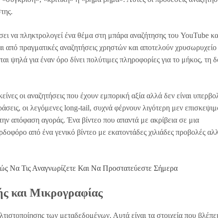
της.
ρχίσει να πληκτρολογεί ένα θέμα στη μπάρα αναζήτησης του YouTube κα
αι από πραγματικές αναζητήσεις χρηστών και αποτελούν χρυσωρυχείο
ι ψηλά για έναν όρο δίνει πολύτιμες πληροφορίες για το μήκος, τη δ
εκείνες οι αναζητήσεις που έχουν εμπορική αξία αλλά δεν είναι υπερβο
άσεις, οι λεγόμενες long-tail, συχνά φέρνουν λιγότερη μεν επισκεψιμ
την απόφαση αγοράς. Ένα βίντεο που απαντά με ακρίβεια σε μια
ρδοφόρο από ένα γενικό βίντεο με εκατοντάδες χιλιάδες προβολές αλ
ώς Να Τις Αναγνωρίζετε Και Να Προστατεύεστε Σήμερα
ής και Μικρογραφίας
ελτιστοποίησης των μεταδεδομένων. Αυτά είναι τα στοιχεία που βλέπε