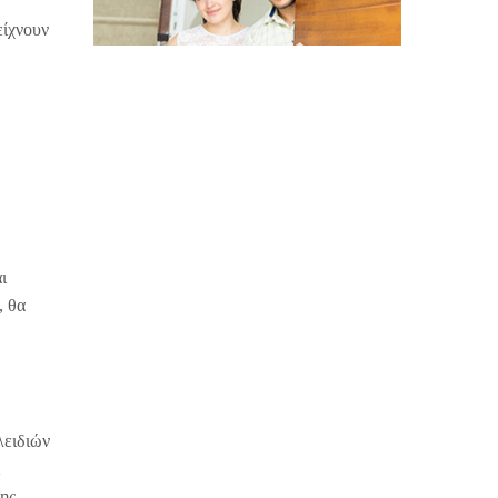
είχνουν
ι
, θα
λειδιών
σης