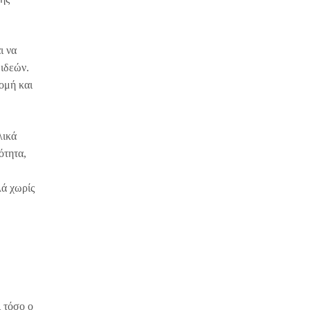
ι να
 ιδεών.
ομή και
λικά
ότητα,
λά χωρίς
ι τόσο ο