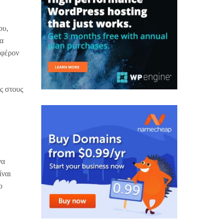
ου,
να
αφέρον
ς στους
να
ίναι
ο