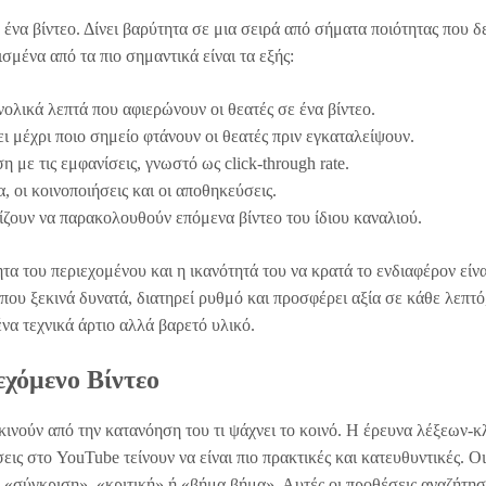
ένα βίντεο. Δίνει βαρύτητα σε μια σειρά από σήματα ποιότητας που δ
σμένα από τα πιο σημαντικά είναι τα εξής:
λικά λεπτά που αφιερώνουν οι θεατές σε ένα βίντεο.
ι μέχρι ποιο σημείο φτάνουν οι θεατές πριν εγκαταλείψουν.
 με τις εμφανίσεις, γνωστό ως click-through rate.
, οι κοινοποιήσεις και οι αποθηκεύσεις.
ίζουν να παρακολουθούν επόμενα βίντεο του ίδιου καναλιού.
τα του περιεχομένου και η ικανότητά του να κρατά το ενδιαφέρον είνα
που ξεκινά δυνατά, διατηρεί ρυθμό και προσφέρει αξία σε κάθε λεπτό
να τεχνικά άρτιο αλλά βαρετό υλικό.
εχόμενο Βίντεο
κινούν από την κατανόηση του τι ψάχνει το κοινό. Η έρευνα λέξεων-κ
σεις στο YouTube τείνουν να είναι πιο πρακτικές και κατευθυντικές. Οι
 «σύγκριση», «κριτική» ή «βήμα βήμα». Αυτές οι προθέσεις αναζήτη