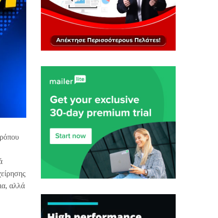
τρόπου
ά
χείρησης
ια, αλλά