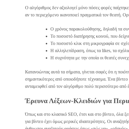
Ο αλγόριθμος δεν αξιολογεί μόνο πόσες φορές παίχτηκε 
αν το περιεχόμενο ικανοποιεί πραγματικά τον θεατή. Ορι
Ο χρόνος παρακολούθησης, δηλαδή τα συνο
Το ποσοστό διατήρησης κοινού, που δείχνε
Το ποσοστό κλικ στη μικρογραφία σε σχέση
Η αλληλεπίδραση, όπως τα likes, τα σχόλια
Η συχνότητα με την οποία οι θεατές συνεχ
Κατανοώντας αυτά τα σήματα, γίνεται σαφές ότι η ποιότη
σημαντικότερες από οποιοδήποτε τέχνασμα. Ένα βίντεο 
ανταμειφθεί από τον αλγόριθμο πολύ περισσότερο από έ
Έρευνα Λέξεων-Κλειδιών για Περι
Όπως και στο κλασικό SEO, έτσι και στο βίντεο, όλα ξε
για βίντεο έχει όμως μερικές ιδιαιτερότητες. Οι αναζητή
άνθρωποι αναζητούν φράσεις όπως «πώς να», «οδηγός»,