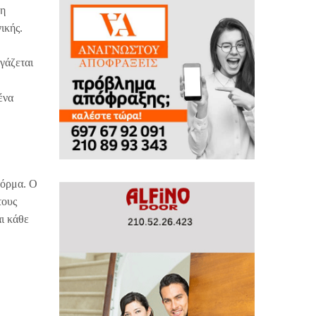
ρη
ικής.
γάζεται
ένα
φόρμα. Ο
τους
ι κάθε