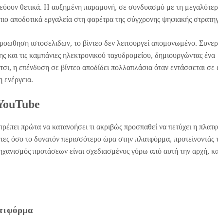
νεύουν θετικά. Η αυξημένη παραμονή, σε συνδυασμό με τη μεγαλύτε
 πιο αποδοτικά εργαλεία στη φαρέτρα της σύγχρονης ψηφιακής στρατηγ
προωθηση ιστοσελιδων, το βίντεο δεν λειτουργεί απομονωμένο. Συνερ
ης και τις καμπάνιες ηλεκτρονικού ταχυδρομείου, δημιουργώντας ένα
τσι, η επένδυση σε βίντεο αποδίδει πολλαπλάσια όταν εντάσσεται σε 
 ενέργεια.
 YouTube
 πρέπει πρώτα να κατανοήσει τι ακριβώς προσπαθεί να πετύχει η πλατ
στες όσο το δυνατόν περισσότερο ώρα στην πλατφόρμα, προτείνοντάς 
ηχανισμός προτάσεων είναι σχεδιασμένος γύρω από αυτή την αρχή, κα
ατφόρμα