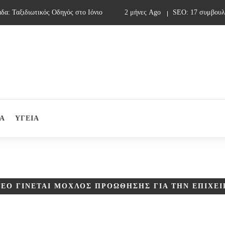
Ταξιδιωτικός Οδηγός στο Ιόνιο
2 μήνες Ago
SEO: 17 συμβουλές γ
Α
ΥΓΕΙΑ
ΤΕΟ ΓΊΝΕΤΑΙ ΜΟΧΛΌΣ ΠΡΟΏΘΗΣΗΣ ΓΙΑ ΤΗΝ ΕΠΙΧΕ