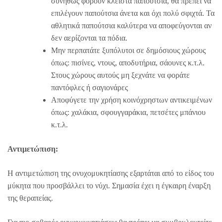
συνήθως φορούν κλειστά παπούτσια, θα πρέπει να
επιλέγουν παπούτσια άνετα και όχι πολύ σφιχτά. Τα
αθλητικά παπούτσια καλύτερα να αποφεύγονται αν
δεν αερίζονται τα πόδια.
Μην περπατάτε ξυπόλυτοι σε δημόσιους χώρους
όπως: πισίνες, ντους, αποδυτήρια, σάουνες κ.τ.λ.
Στους χώρους αυτούς μη ξεχνάτε να φοράτε
παντόφλες ή σαγιονάρες
Αποφύγετε την χρήση κοινόχρηστων αντικειμένων
όπως: χαλάκια, σφουγγαράκια, πετσέτες μπάνιου
κ.τ.λ.
Αντιμετώπιση:
H αντιμετώπιση της ονυχομυκητίασης εξαρτάται από το είδος του
μύκητα που προσβάλλει το νύχι. Σημασία έχει η έγκαιρη έναρξη
της θεραπείας.