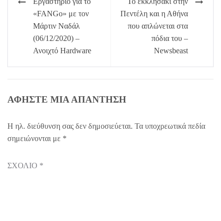
Εργαστήριο για το
Το εκκλησάκι στην
άρθρων
«FANGo» με τον
Πεντέλη και η Αθήνα
Μάρτιν Ναδάλ
που απλώνεται στα
(06/12/2020) –
πόδια του –
Ανοιχτό Hardware
Newsbeast
ΑΦΉΣΤΕ ΜΙΑ ΑΠΆΝΤΗΣΗ
Η ηλ. διεύθυνση σας δεν δημοσιεύεται.
Τα υποχρεωτικά πεδία
σημειώνονται με
*
ΣΧΌΛΙΟ
*