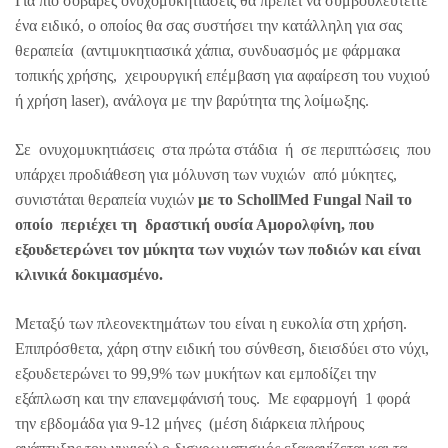
Για πιο σοβαρές ονυχομυκητιάσεις θα πρέπει να συμβουλευτείτε
ένα ειδικό, ο οποίος θα σας συστήσει την κατάλληλη για σας
θεραπεία (αντιμυκητιασικά χάπια, συνδυασμός με φάρμακα
τοπικής χρήσης, χειρουργική επέμβαση για αφαίρεση του νυχιού
ή χρήση laser), ανάλογα με την βαρύτητα της λοίμωξης.
Σε ονυχομυκητιάσεις στα πρώτα στάδια ή σε περιπτώσεις που
υπάρχει προδιάθεση για μόλυνση των νυχιών από μύκητες,
συνιστάται θεραπεία νυχιών
με το SchollMed Fungal Nail το
οποίο περιέχει τη δραστική ουσία Αμορολφίνη, που
εξουδετερώνει τον μύκητα των νυχιών των ποδιών και είναι
κλινικά δοκιμασμένο.
Μεταξύ των πλεονεκτημάτων του είναι η ευκολία στη χρήση.
Επιπρόσθετα, χάρη στην ειδική του σύνθεση, διεισδύει στο νύχι,
εξουδετερώνει το 99,9% των μυκήτων και εμποδίζει την
εξάπλωση και την επανεμφάνισή τους. Με εφαρμογή 1 φορά
την εβδομάδα για 9-12 μήνες (μέση διάρκεια πλήρους