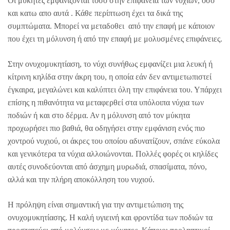
Οι μύκητες εμφανίζονται τόσο στην επιφάνεια των νυχιών, όσο
και κατω απο αυτά . Κάθε περίπτωση έχει τα δικά της
συμπτώματα. Μπορεί να μεταδοθει από την επαφή με κάποιον
που έχει τη μόλυνση ή από την επαφή με μολυσμένες επιφάνειες.
Στην ονυχομυκητίαση, το νύχι συνήθως εμφανίζει μια λευκή ή
κίτρινη κηλίδα στην άκρη του, η οποία εάν δεν αντιμετωπιστεί
έγκαιρα, μεγαλώνει και καλύπτει όλη την επιφάνεια του. Υπάρχει
επίσης η πιθανότητα να μεταφερθεί στα υπόλοιπα νύχια των
ποδιών ή και στο δέρμα. Αν η μόλυνση από τον μύκητα
προχωρήσει πιο βαθιά, θα οδηγήσει στην εμφάνιση ενός πιο
χοντρού νυχιού, οι άκρες του οποίου αδυνατίζουν, σπάνε εύκολα
και γενικότερα τα νύχια αλλοιώνονται. Πολλές φορές οι κηλίδες
αυτές συνοδεύονται από άσχημη μυρωδιά, σπασίματα, πόνο,
αλλά και την πλήρη αποκόλληση του νυχιού.
Η πρόληψη είναι σημαντική για την αντιμετώπιση της
ονυχομυκητίασης. Η καλή υγιεινή και φροντίδα των ποδιών τα